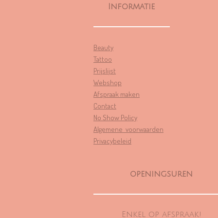
Informatie
.
7
2
3
Beauty
4
Tattoo
0
Prijslijst
4
Webshop
2
Afspraak maken
5
Contact
5
No Show Policy
3
Algemene voorwaarden
1
Privacybeleid
9
1
s
openingsuren
t
e
r
Enkel op afspraak!