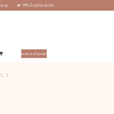
ke up
PMU & tattoo studio
boek je afspraak!
el 3