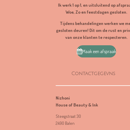
r
Ik werk 1 op 1, en uitsluitend op afspra
e
Woe, Zo en feestdagen gesloten.
n
Tijdens behandelingen werken we m
gesloten deuren! Dit om de rust en pri
van onze klanten te respecteren.
Maak een afspraak
Contactgegevns
Nizhoni
House of Beauty & Ink
Steegstraat 30
2490 Balen