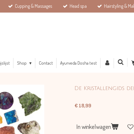
Cupping & Massages
Head spa
Hairstyling & Ma
ijslijst
Shop
Contact
Ayurveda Dosha test
De Kristallengids de
€ 18,99
In winkelwagen