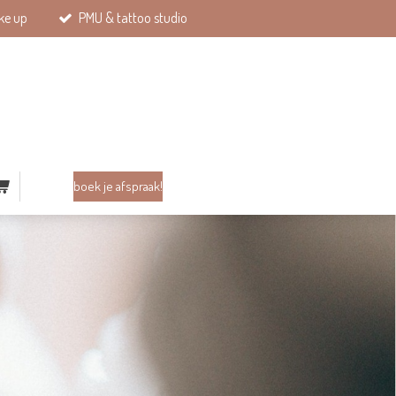
ke up
PMU & tattoo studio
boek je afspraak!