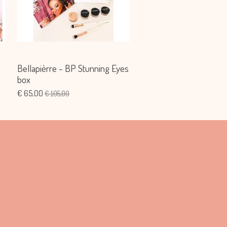
)
Bellapièrre - BP Stunning Eyes
box
€ 65,00
€ 105,00