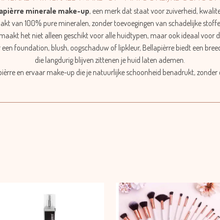
lapièrre minerale make-up
, een merk dat staat voor zuiverheid, kwalitei
akt van 100% pure mineralen, zonder toevoegingen van schadelijke stoffe
 maakt het niet alleen geschikt voor alle huidtypen, maar ook ideaal voor d
r een foundation, blush, oogschaduw of lipkleur, Bellapièrre biedt een bree
die langdurig blijven zittenen je huid laten ademen.
apièrre en ervaar make-up die je natuurlijke schoonheid benadrukt, zonde