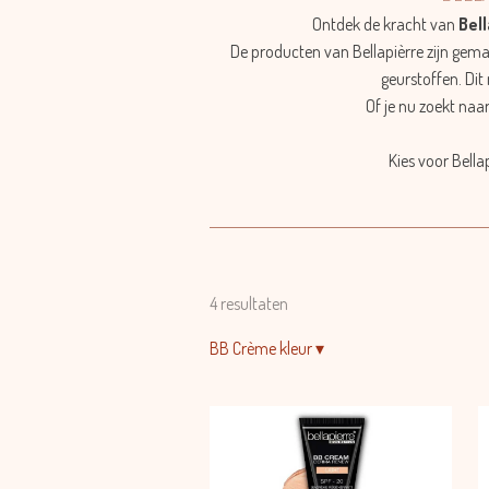
Ontdek de kracht van
Bel
De producten van Bellapièrre zijn gema
geurstoffen. Dit
Of je nu zoekt naa
Kies voor Bell
4 resultaten
BB Crème kleur
▾