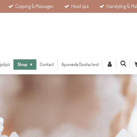
Cupping & Massages
Head spa
Hairstyling & Ma
ijslijst
Shop
Contact
Ayurveda Dosha test