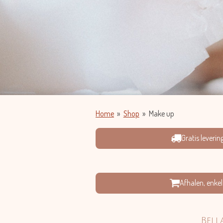
Home
»
Shop
»
Make up
Gratis leveri
Afhalen, enke
Bell