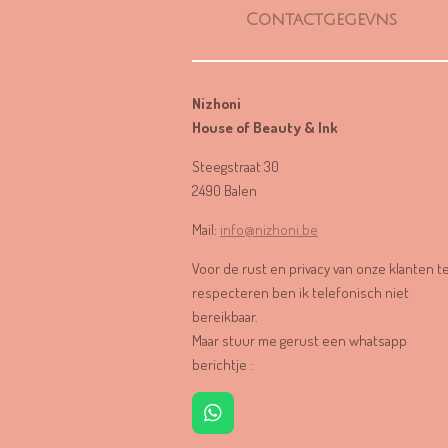
Contactgegevns
Nizhoni
House of Beauty & Ink
Steegstraat 30
2490 Balen
Mail:
info@nizhoni.be
Voor de rust en privacy van onze klanten t
respecteren ben ik telefonisch niet
bereikbaar.
Maar stuur me gerust een whatsapp
berichtje :
W
h