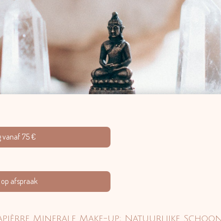
ng vanaf 75 €
l op afspraak
apièrre Minerale Make-up: Natuurlijke Schoo