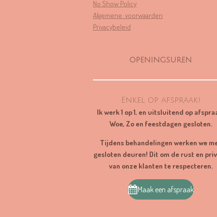
No Show Policy
3
Algemene voorwaarden
1
Privacybeleid
9
1
s
openingsuren
t
e
r
Enkel op afspraak!
r
Ik werk 1 op 1, en uitsluitend op afspra
e
Woe, Zo en feestdagen gesloten.
n
Tijdens behandelingen werken we m
gesloten deuren! Dit om de rust en pri
van onze klanten te respecteren.
Maak een afspraak