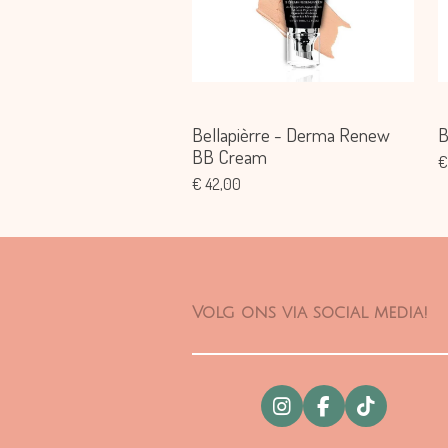
Bellapièrre - Derma Renew
B
BB Cream
€
€ 42,00
Volg ons via social media!
I
F
T
n
a
i