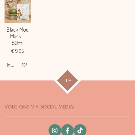
Black Mud
Mask –
80ml
€ 9,95
In winkelwagen
TOP
Volg ons via social media!
I
F
T