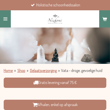
Holistische schoonheidssalon
Ga
direct
naar
de
hoofdinhoud
Home
»
Shop
»
Gelaatsverzorging
»
Vata - droge, gevoelige huid
Gratis levering vanaf 75 €
Afhalen, enkel op afspraak