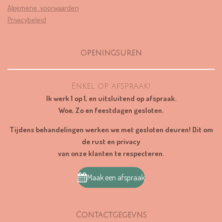
Algemene voorwaarden
5
Privacybeleid
3
1
9
openingsuren
1
s
t
Enkel op afspraak!
e
Ik werk 1 op 1, en uitsluitend op afspraak.
r
Woe, Zo en feestdagen gesloten.
r
e
Tijdens behandelingen werken we met gesloten deuren! Dit om
n
de rust en privacy
van onze klanten te respecteren.
Maak een afspraak
Contactgegevns