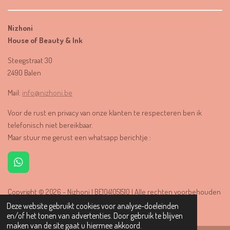
Nizhoni
House of Beauty & Ink
Steegstraat 30
2490 Balen
Mail:
info@nizhoni.be
Voor de rust en privacy van onze klanten te respecteren ben ik
telefonisch niet bereikbaar.
Maar stuur me gerust een whatsapp berichtje :
W
h
a
Copyright
© 2026 -
Nizhoni I BE1041051510 I Alle rechten voorbehouden
t
| Designd with ❤️ by
Studio Crevaso
s
Deze website gebruikt cookies voor analyse-doeleinden
A
en/of het tonen van advertenties. Door gebruik te blijven
p
maken van de site gaat u hiermee akkoord.