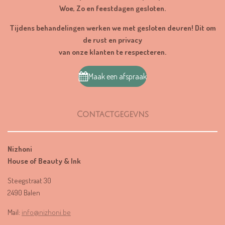
r
Woe, Zo en feestdagen gesloten.
r
e
Tijdens behandelingen werken we met gesloten deuren! Dit om
n
de rust en privacy
van onze klanten te respecteren.
Maak een afspraak
Contactgegevns
Nizhoni
House of Beauty & Ink
Steegstraat 30
2490 Balen
Mail:
info@nizhoni.be