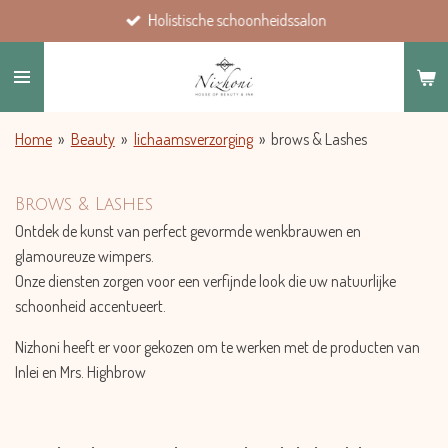
Holistische schoonheidssalon
Ga
direct
naar
de
hoofdinhoud
Home
»
Beauty
»
lichaamsverzorging
»
brows & Lashes
Brows & Lashes
Ontdek de kunst van perfect gevormde wenkbrauwen en
glamoureuze wimpers.
Onze diensten zorgen voor een verfijnde look die uw natuurlijke
schoonheid accentueert.
Nizhoni heeft er voor gekozen om te werken met de producten van
Inlei en Mrs. Highbrow