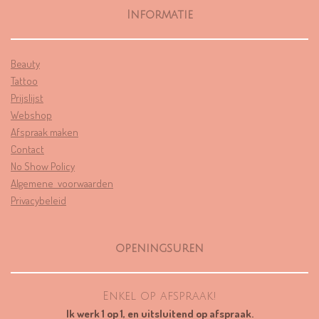
2
Informatie
.
7
Beauty
2
Tattoo
3
Prijslijst
4
Webshop
0
Afspraak maken
4
Contact
2
No Show Policy
5
Algemene voorwaarden
5
Privacybeleid
3
1
9
openingsuren
1
s
t
Enkel op afspraak!
e
Ik werk 1 op 1, en uitsluitend op afspraak.