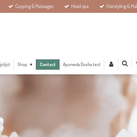
Cupping & Massages
Head spa
Hairstyling & Ma
ijslijst
Shop
Contact
Ayurveda Dosha test