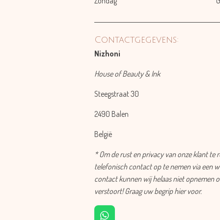
Zondag
G
Contactgegevens:
Nizhoni
House of Beauty & Ink
Steegstraat 30
2490 Balen
België
* Om de rust en privacy van onze klant te 
telefonisch contact op te nemen via een w
contact kunnen wij helaas niet opnemen om
verstoort! Graag uw begrip hier voor.
W