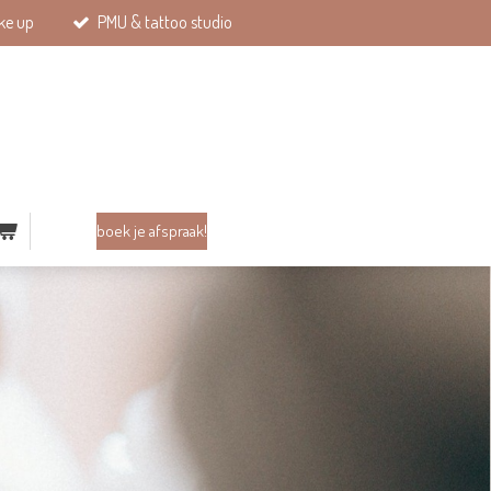
ke up
PMU & tattoo studio
boek je afspraak!