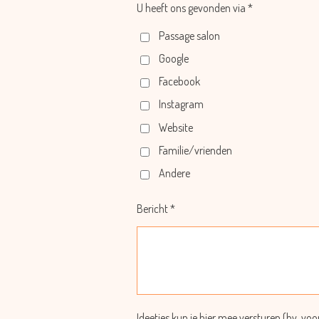
U heeft ons gevonden via *
Passage salon
Google
Facebook
Instagram
Website
Familie/vrienden
Andere
Bericht *
Ideetjes kun je hier mee versturen (bv. voo