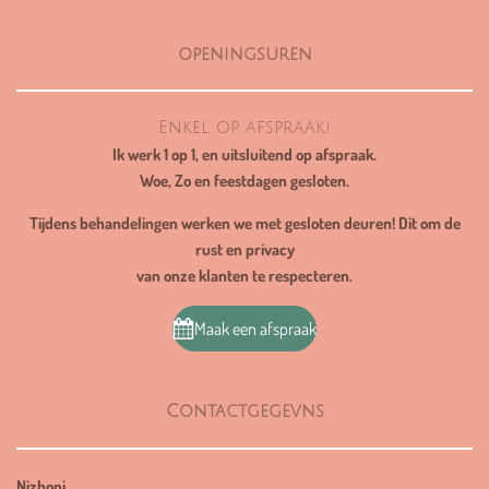
1
9
openingsuren
1
s
t
Enkel op afspraak!
e
Ik werk 1 op 1, en uitsluitend op afspraak.
r
Woe, Zo en feestdagen gesloten.
r
e
Tijdens behandelingen werken we met gesloten deuren! Dit om de
n
rust en privacy
van onze klanten te respecteren.
Maak een afspraak
Contactgegevns
Nizhoni