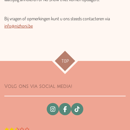
Bij vragen of opmerkingen kunt u ons steeds contacteren via
info@nizhoni.be
TOP
Volg ons via social media!
I
F
T
n
a
i
s
c
k
t
e
T
1
2
3
4
5
S
R