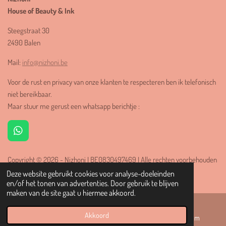
House of Beauty & Ink
Steegstraat 30
2490 Balen
Mail:
info@nizhoni.be
Voor de rust en privacy van onze klanten te respecteren ben ik telefonisch
niet bereikbaar.
Maar stuur me gerust een whatsapp berichtje :
W
h
a
Copyright
© 2026 -
Nizhoni I BE0830497469 I Alle rechten voorbehouden
t
| Designd with ❤️ by
Studio Crevaso
s
Deze website gebruikt cookies voor analyse-doeleinden
A
en/of het tonen van advertenties. Door gebruik te blijven
p
maken van de site gaat u hiermee akkoord.
p
Akkoord
E-mailadres
Kaart
Instagram