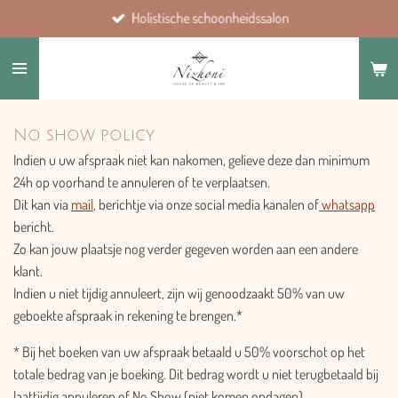
Holistische schoonheidssalon
Ga
direct
naar
de
hoofdinhoud
No show policy
Indien u uw afspraak niet kan nakomen, gelieve deze dan minimum
24h op voorhand te annuleren of te verplaatsen.
Dit kan via
mail
, berichtje via onze social media kanalen of
whatsapp
bericht.
Zo kan jouw plaatsje nog verder gegeven worden aan een andere
klant.
Indien u niet tijdig annuleert, zijn wij genoodzaakt 50% van uw
geboekte afspraak in rekening te brengen.*
* Bij het boeken van uw afspraak betaald u 50% voorschot op het
totale bedrag van je boeking. Dit bedrag wordt u niet terugbetaald bij
laattijdig annuleren of No Show (niet komen opdagen).