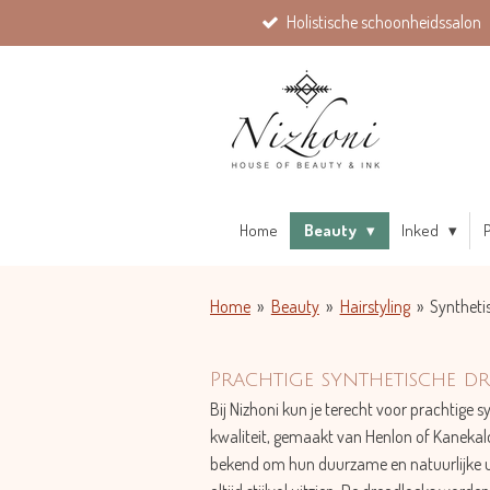
Holistische schoonheidssalon
Ga
direct
naar
de
hoofdinhoud
Home
Beauty
Inked
P
Home
»
Beauty
»
Hairstyling
»
Syntheti
Prachtige synthetische dr
Bij Nizhoni kun je terecht voor prachtige 
kwaliteit, gemaakt van Henlon of Kanekal
bekend om hun duurzame en natuurlijke ui