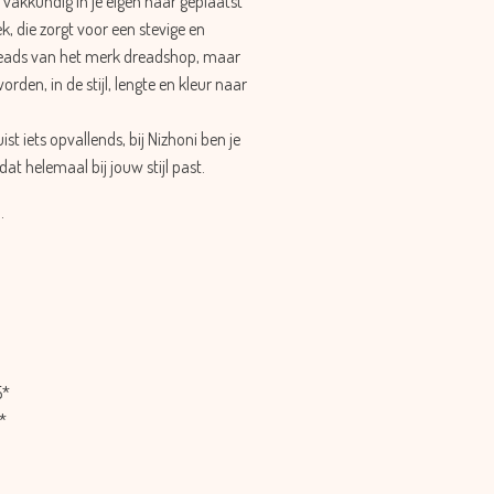
n vakkundig in je eigen haar geplaatst
, die zorgt voor een stevige en
reads van het merk dreadshop, maar
en, in de stijl, lengte en kleur naar
uist iets opvallends, bij Nizhoni ben je
at helemaal bij jouw stijl past.
.
*
*