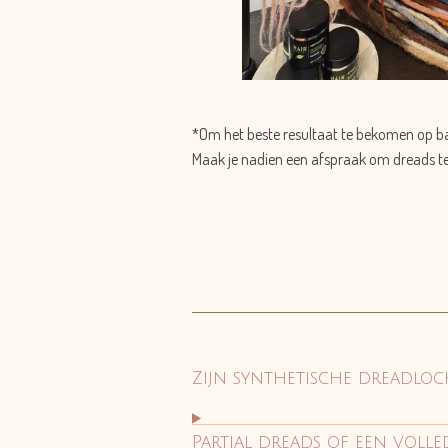
*Om het beste resultaat te bekomen op ba
Maak je nadien een afspraak om dreads te
Zijn synthetische dreadlock
Partial dreads of een voll