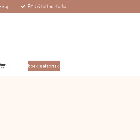
ke up
PMU & tattoo studio
boek je afspraak!