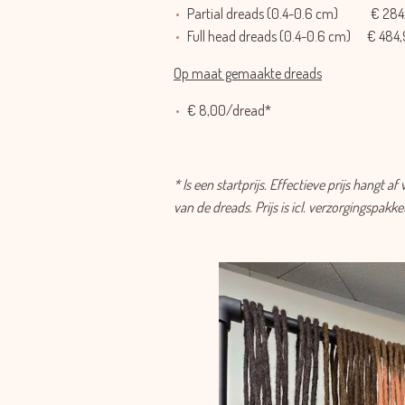
Partial dreads (
0.4-0.6 cm
)
€ 284,
Full head dreads (
0.4-0.6 cm
)
€ 484,
Op maat gemaakte dreads
€ 8,00/dread*
* Is een startprijs. Effectieve prijs hangt a
van de dreads. Prijs is icl. verzorgingspakke