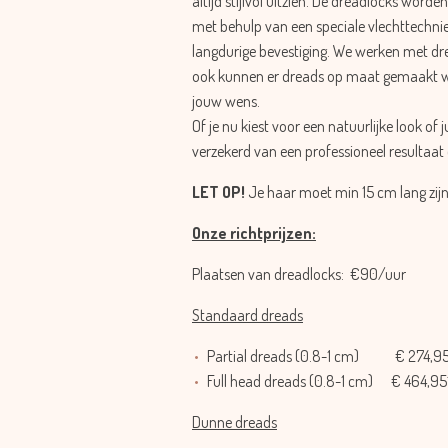
altijd stijlvol uitzien. De dreadlocks worde
met behulp van een speciale vlechttechniek
langdurige bevestiging. We werken met d
ook kunnen er dreads op maat gemaakt word
jouw wens.
Of je nu kiest voor een natuurlijke look of j
verzekerd van een professioneel resultaat d
LET OP!
Je haar moet min 15 cm lang zijn
Onze richtprijzen:
Plaatsen van dreadlocks: €90/uur
Standaard dreads
Partial dreads (
0.8-1 cm)
€ 274,95
Full head dreads (
0.8-1 cm)
€ 464,95
Dunne dreads