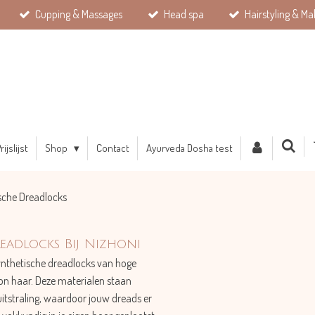
Cupping & Massages
Head spa
Hairstyling & Ma
rijslijst
Shop
Contact
Ayurveda Dosha test
sche Dreadlocks
eadlocks Bij Nizhoni
synthetische dreadlocks van hoge
on haar. Deze materialen staan
tstraling, waardoor jouw dreads er