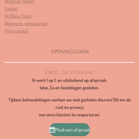
Afspraak maken
4
Contact
2
No Show Policy
5
Algemene voorwaarden
5
Privacybeleid
3
1
9
openingsuren
1
s
t
Enkel op afspraak!
e
Ik werk 1 op 1, en uitsluitend op afspraak.
r
Woe, Zo en feestdagen gesloten.
r
e
Tijdens behandelingen werken we met gesloten deuren! Dit om de
n
rust en privacy
van onze klanten te respecteren.
Maak een afspraak