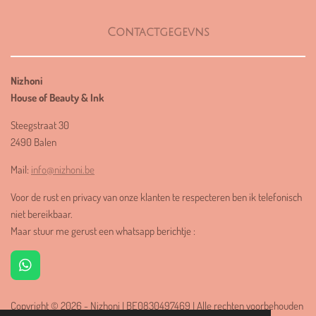
Contactgegevns
Nizhoni
House of Beauty & Ink
Steegstraat 30
2490 Balen
Mail:
info@nizhoni.be
Voor de rust en privacy van onze klanten te respecteren ben ik telefonisch
niet bereikbaar.
Maar stuur me gerust een whatsapp berichtje :
W
h
a
Copyright
© 2026 -
Nizhoni I BE0830497469 I Alle rechten voorbehouden
t