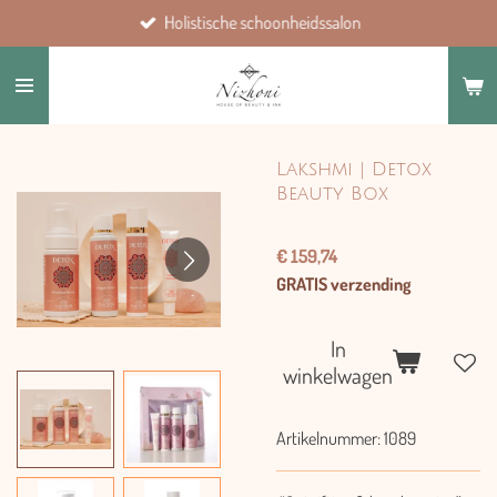
Holistische schoonheidssalon
Ga
direct
naar
de
hoofdinhoud
Lakshmi | Detox
Beauty Box
€ 159,74
GRATIS verzending
In
winkelwagen
Artikelnummer:
1089